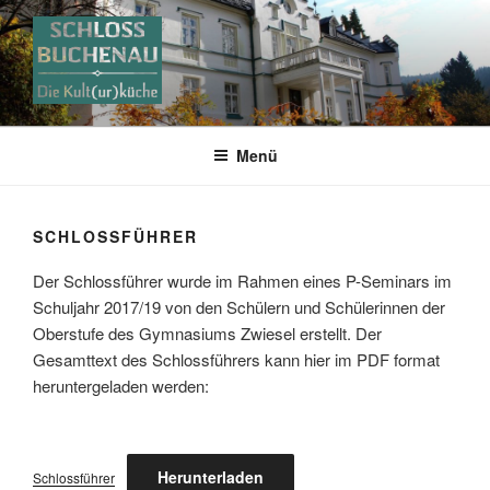
Zum
Inhalt
springen
FÖRDERKREIS SCHLOSS
BUCHENAU E.V.
Menü
SCHLOSSFÜHRER
Der Schlossführer wurde im Rahmen eines P-Seminars im
Schuljahr 2017/19 von den Schülern und Schülerinnen der
Oberstufe des Gymnasiums Zwiesel erstellt. Der
Gesamttext des Schlossführers kann hier im PDF format
heruntergeladen werden:
Herunterladen
Schlossführer